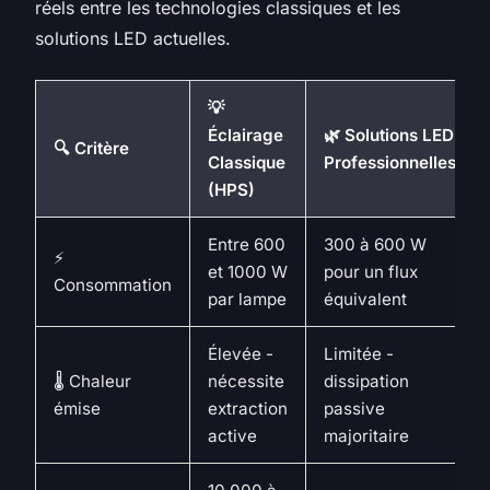
réels entre les technologies classiques et les
solutions LED actuelles.
💡
Éclairage
🌿 Solutions LED
🔍 Critère
Classique
Professionnelles
(HPS)
Entre 600
300 à 600 W
⚡
et 1000 W
pour un flux
Consommation
par lampe
équivalent
Élevée -
Limitée -
🌡️ Chaleur
nécessite
dissipation
émise
extraction
passive
active
majoritaire